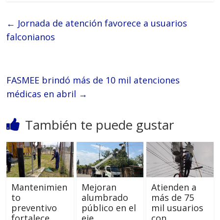
←
Jornada de atención favorece a usuarios
falconianos
FASMEE brindó más de 10 mil atenciones
médicas en abril
→
También te puede gustar
Mantenimien
Mejoran
Atienden a
to
alumbrado
más de 75
preventivo
público en el
mil usuarios
fortalece
eje
con