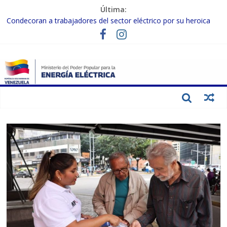
Última:
Condecoran a trabajadores del sector eléctrico por su heroica
labor tras el doble sismo del 24-J
Gobierno Nacional coordina acciones con el sector privado para
fortalecer el SEN ante el «Súper Niño»
Inspeccionan trabajos de rehabilitación en instalaciones del SEN
en Carabobo
Gobierno Nacional activa plan preventivo para fortalecer el SEN
ante el fenómeno de El Niño
Termocarabobo recupera el 50% de su capacidad de generación
para fortalecer el SEN