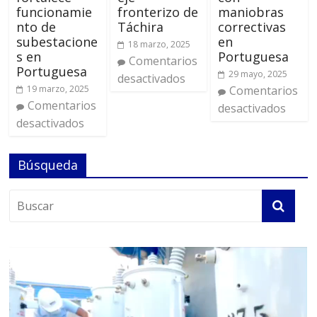
funcionamie
fronterizo de
maniobras
nto de
Táchira
correctivas
subestacione
en
18 marzo, 2025
s en
Portuguesa
Comentarios
Portuguesa
29 mayo, 2025
desactivados
19 marzo, 2025
Comentarios
Comentarios
desactivados
desactivados
Búsqueda