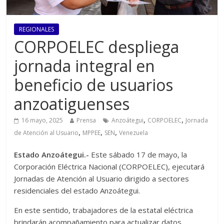
REGIONALES
CORPOELEC despliega
jornada integral en
beneficio de usuarios
anzoatiguenses
,
,
16 mayo, 2025
Prensa
Anzoátegui
CORPOELEC
Jornada
,
,
,
de Atención al Usuario
MPPEE
SEN
Venezuela
Estado Anzoátegui.-
Este sábado 17 de mayo, la
Corporación Eléctrica Nacional (CORPOELEC), ejecutará
Jornadas de Atención al Usuario dirigido a sectores
residenciales del estado Anzoátegui.
En este sentido, trabajadores de la estatal eléctrica
brindarán acompañamiento para actualizar datos,