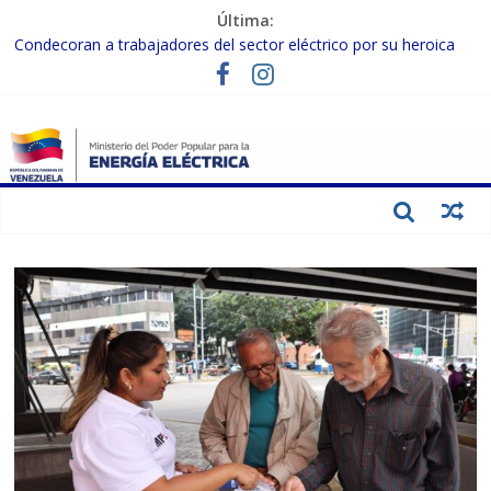
Última:
Condecoran a trabajadores del sector eléctrico por su heroica
labor tras el doble sismo del 24-J
Gobierno Nacional coordina acciones con el sector privado para
fortalecer el SEN ante el «Súper Niño»
Inspeccionan trabajos de rehabilitación en instalaciones del SEN
en Carabobo
Gobierno Nacional activa plan preventivo para fortalecer el SEN
ante el fenómeno de El Niño
Termocarabobo recupera el 50% de su capacidad de generación
para fortalecer el SEN