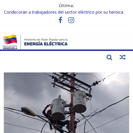
Última:
Condecoran a trabajadores del sector eléctrico por su heroica
labor tras el doble sismo del 24-J
Gobierno Nacional coordina acciones con el sector privado para
fortalecer el SEN ante el «Súper Niño»
Inspeccionan trabajos de rehabilitación en instalaciones del SEN
en Carabobo
Gobierno Nacional activa plan preventivo para fortalecer el SEN
ante el fenómeno de El Niño
Termocarabobo recupera el 50% de su capacidad de generación
para fortalecer el SEN