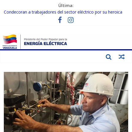
Última:
Condecoran a trabajadores del sector eléctrico por su heroica
labor tras el doble sismo del 24-J
Gobierno Nacional coordina acciones con el sector privado para
fortalecer el SEN ante el «Súper Niño»
Inspeccionan trabajos de rehabilitación en instalaciones del SEN
en Carabobo
Gobierno Nacional activa plan preventivo para fortalecer el SEN
ante el fenómeno de El Niño
Termocarabobo recupera el 50% de su capacidad de generación
para fortalecer el SEN