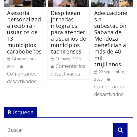
Asesoría
Despliegan
Adecuacione
personalizad
jornadas
s a
a recibirán
integrales
subestación
usuarios de
para atender
Sabana de
13
a usuarios de
Mendoza
municipios
municipios
benefician a
carabobeños
tachirenses
más de 40
mil
14 noviembre,
21 mayo, 2026
trujillanos
Comentarios
2025
22 septiembre,
Comentarios
desactivados
2025
desactivados
Comentarios
desactivados
Búsqueda