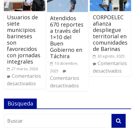
Usuarios de
CORPOELEC
Atendidos
siete
afianza
670 reportes
municipios
despliegue
a través del
barineses
territorial en
1×10 del
son
comunidades
Buen
favorecidos
de Barinas
Gobierno en
con jornadas
Táchira
30 agosto, 2025
integrales
Comentarios
10 diciembre,
27 marzo, 2026
desactivados
2025
Comentarios
Comentarios
desactivados
desactivados
Búsqueda