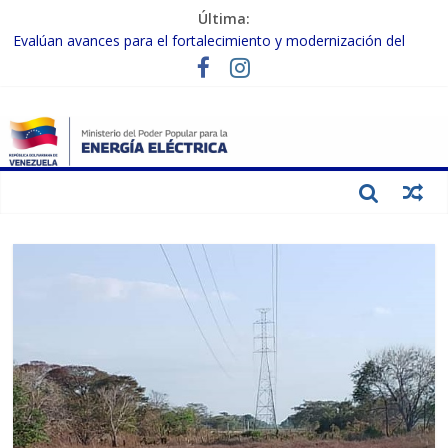
Última:
Evalúan avances para el fortalecimiento y modernización del
SEN
Inspeccionan trabajos de rehabilitación en instalaciones del SEN
en Carabobo
Gobierno Nacional activa plan preventivo para fortalecer el SEN
ante el fenómeno de El Niño
Termocarabobo recupera el 50% de su capacidad de generación
para fortalecer el SEN
Condecoran a trabajadores del sector eléctrico por su heroica
labor tras el doble sismo del 24-J