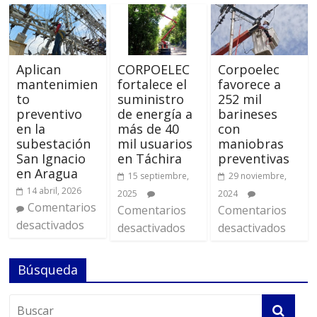
Aplican
CORPOELEC
Corpoelec
mantenimien
fortalece el
favorece a
to
suministro
252 mil
preventivo
de energía a
barineses
en la
más de 40
con
subestación
mil usuarios
maniobras
San Ignacio
en Táchira
preventivas
en Aragua
15 septiembre,
29 noviembre,
14 abril, 2026
2025
2024
Comentarios
Comentarios
Comentarios
desactivados
desactivados
desactivados
Búsqueda