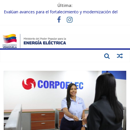
Última:
Evalúan avances para el fortalecimiento y modernización del
SEN
Inspeccionan trabajos de rehabilitación en instalaciones del SEN
en Carabobo
Gobierno Nacional activa plan preventivo para fortalecer el SEN
ante el fenómeno de El Niño
Termocarabobo recupera el 50% de su capacidad de generación
para fortalecer el SEN
Condecoran a trabajadores del sector eléctrico por su heroica
labor tras el doble sismo del 24-J