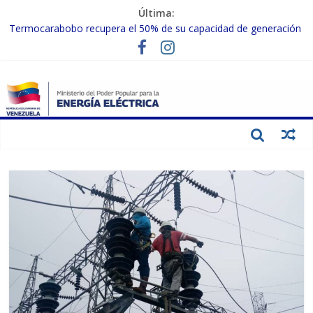
Última:
Termocarabobo recupera el 50% de su capacidad de generación
para fortalecer el SEN
MPPEE avanza en la recuperación de infraestructuras eléctricas
afectadas por los sismos
Gobierno Nacional coordina acciones con el sector privado para
fortalecer el SEN ante el «Súper Niño»
Inspeccionan trabajos de rehabilitación en instalaciones del SEN
en Carabobo
Gobierno Nacional activa plan preventivo para fortalecer el SEN
ante el fenómeno de El Niño