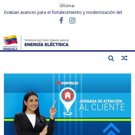
Última:
Evalúan avances para el fortalecimiento y modernización del
SEN
Inspeccionan trabajos de rehabilitación en instalaciones del SEN
en Carabobo
Gobierno Nacional activa plan preventivo para fortalecer el SEN
ante el fenómeno de El Niño
Termocarabobo recupera el 50% de su capacidad de generación
para fortalecer el SEN
Condecoran a trabajadores del sector eléctrico por su heroica
labor tras el doble sismo del 24-J