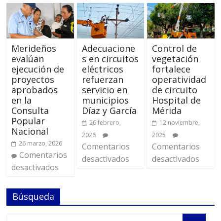
Merideños
Adecuacione
Control de
evalúan
s en circuitos
vegetación
ejecución de
eléctricos
fortalece
proyectos
refuerzan
operatividad
aprobados
servicio en
de circuito
en la
municipios
Hospital de
Consulta
Díaz y García
Mérida
Popular
26 febrero,
12 noviembre,
Nacional
2026
2025
26 marzo, 2026
Comentarios
Comentarios
Comentarios
desactivados
desactivados
desactivados
Búsqueda