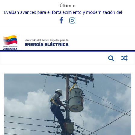
Última:
Evalúan avances para el fortalecimiento y modernización del
SEN
Inspeccionan trabajos de rehabilitación en instalaciones del SEN
en Carabobo
Gobierno Nacional activa plan preventivo para fortalecer el SEN
ante el fenómeno de El Niño
Termocarabobo recupera el 50% de su capacidad de generación
para fortalecer el SEN
Condecoran a trabajadores del sector eléctrico por su heroica
labor tras el doble sismo del 24-J