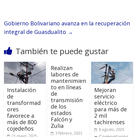
Gobierno Bolivariano avanza en la recuperación
integral de Guasdualito
→
También te puede gustar
Realizan
labores de
mantenimien
to en líneas
Instalación
Mejoran
de
de
servicio
transmisión
transformad
eléctrico
de los
ores
para más de
estados
favorece a
2 mil
Falcón y
más de 800
tachirenses
Zulia
cojedeños
8 agosto, 2025
3 febrero, 2023
21 mayo, 2025
Comentarios