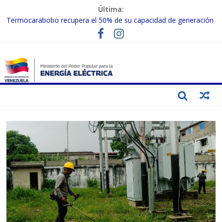
Última:
Termocarabobo recupera el 50% de su capacidad de generación
para fortalecer el SEN
MPPEE avanza en la recuperación de infraestructuras eléctricas
afectadas por los sismos
Gobierno Nacional coordina acciones con el sector privado para
fortalecer el SEN ante el «Súper Niño»
Inspeccionan trabajos de rehabilitación en instalaciones del SEN
en Carabobo
Gobierno Nacional activa plan preventivo para fortalecer el SEN
ante el fenómeno de El Niño