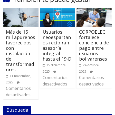
Más de 15
Usuarios
CORPOELEC
mil apureños
neoespartan
fortalece
favorecidos
os recibirán
conciencia de
con
asesoría
pago entre
instalación
integral
usuarios
de
hasta el 19-D
bolivarenses
transformad
15 diciembre,
24 octubre,
ores
2025
2025
11 noviembre,
Comentarios
Comentarios
2025
desactivados
desactivados
Comentarios
desactivados
Búsqueda