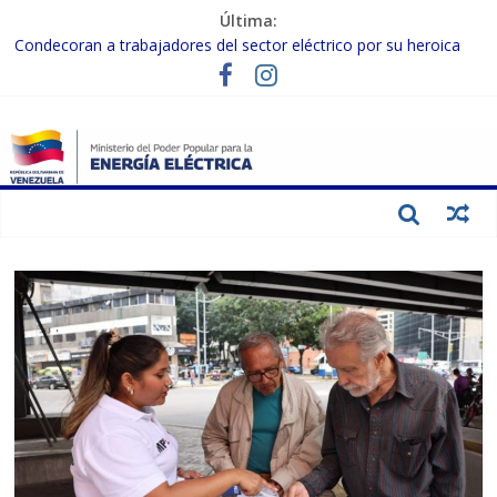
Última:
Condecoran a trabajadores del sector eléctrico por su heroica
labor tras el doble sismo del 24-J
Gobierno Nacional coordina acciones con el sector privado para
fortalecer el SEN ante el «Súper Niño»
Inspeccionan trabajos de rehabilitación en instalaciones del SEN
en Carabobo
Gobierno Nacional activa plan preventivo para fortalecer el SEN
ante el fenómeno de El Niño
Termocarabobo recupera el 50% de su capacidad de generación
para fortalecer el SEN