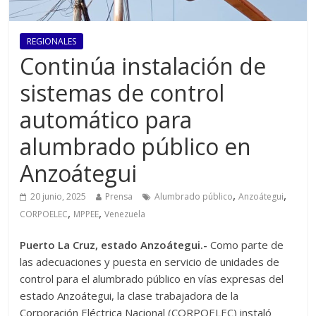
REGIONALES
Continúa instalación de
sistemas de control
automático para
alumbrado público en
Anzoátegui
,
,
20 junio, 2025
Prensa
Alumbrado público
Anzoátegui
,
,
CORPOELEC
MPPEE
Venezuela
Puerto La Cruz, estado Anzoátegui.-
Como parte de
las adecuaciones y puesta en servicio de unidades de
control para el alumbrado público en vías expresas del
estado Anzoátegui, la clase trabajadora de la
Corporación Eléctrica Nacional (CORPOELEC) instaló