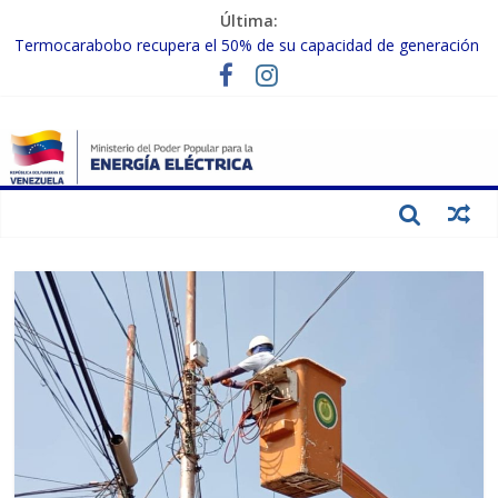
Última:
Termocarabobo recupera el 50% de su capacidad de generación
para fortalecer el SEN
MPPEE avanza en la recuperación de infraestructuras eléctricas
afectadas por los sismos
Gobierno Nacional coordina acciones con el sector privado para
fortalecer el SEN ante el «Súper Niño»
Inspeccionan trabajos de rehabilitación en instalaciones del SEN
en Carabobo
Gobierno Nacional activa plan preventivo para fortalecer el SEN
ante el fenómeno de El Niño