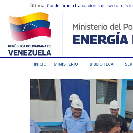
Última:
Condecoran a trabajadores del sector eléctric
Gobierno Nacional coordina acciones con el 
Inspeccionan trabajos de rehabilitación en 
Gobierno Nacional activa plan preventivo pa
Termocarabobo recupera el 50% de su capaci
INICIO
MINISTERIO
BIBLÍOTECA
SER