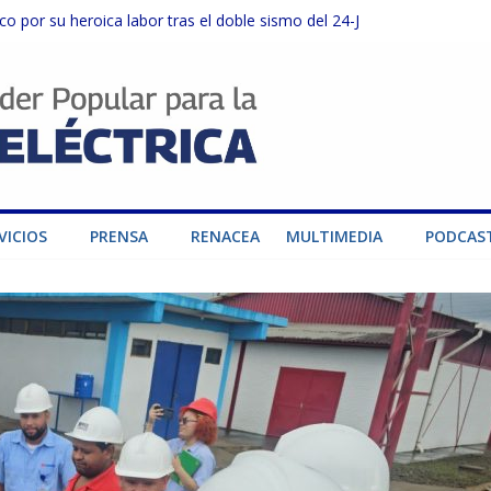
o por su heroica labor tras el doble sismo del 24-J
sector privado para fortalecer el SEN ante el «Súper Niño»
instalaciones del SEN en Carabobo
ra fortalecer el SEN ante el fenómeno de El Niño
dad de generación para fortalecer el SEN
VICIOS
PRENSA
RENACEA
MULTIMEDIA
PODCAS