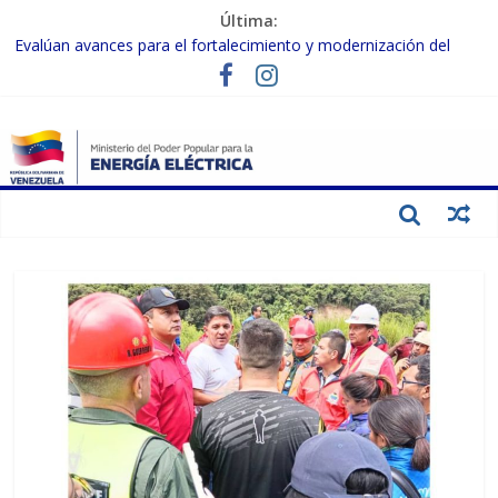
Última:
Evalúan avances para el fortalecimiento y modernización del
SEN
Inspeccionan trabajos de rehabilitación en instalaciones del SEN
en Carabobo
Gobierno Nacional activa plan preventivo para fortalecer el SEN
ante el fenómeno de El Niño
Termocarabobo recupera el 50% de su capacidad de generación
para fortalecer el SEN
Condecoran a trabajadores del sector eléctrico por su heroica
labor tras el doble sismo del 24-J