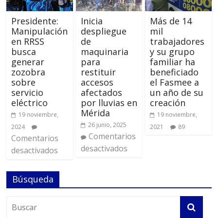
Presidente:
Inicia
Más de 14
Manipulación
despliegue
mil
en RRSS
de
trabajadores
busca
maquinaria
y su grupo
generar
para
familiar ha
zozobra
restituir
beneficiado
sobre
accesos
el Fasmee a
servicio
afectados
un año de su
eléctrico
por lluvias en
creación
Mérida
19 noviembre,
19 noviembre,
26 junio, 2025
2024
2021
89
Comentarios
Comentarios
desactivados
desactivados
Búsqueda