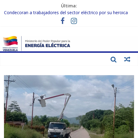
Última:
Condecoran a trabajadores del sector eléctrico por su heroica
labor tras el doble sismo del 24-J
Gobierno Nacional coordina acciones con el sector privado para
fortalecer el SEN ante el «Súper Niño»
Inspeccionan trabajos de rehabilitación en instalaciones del SEN
en Carabobo
Gobierno Nacional activa plan preventivo para fortalecer el SEN
ante el fenómeno de El Niño
Termocarabobo recupera el 50% de su capacidad de generación
para fortalecer el SEN