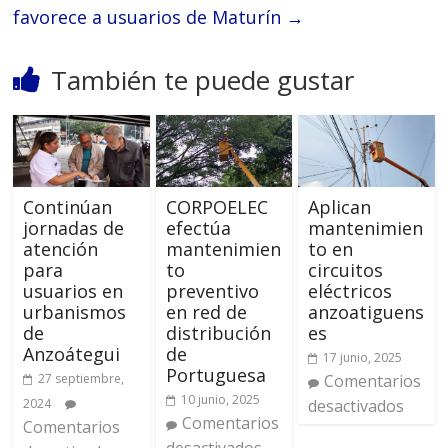
favorece a usuarios de Maturín
→
También te puede gustar
Continúan
CORPOELEC
Aplican
jornadas de
efectúa
mantenimien
atención
mantenimien
to en
para
to
circuitos
usuarios en
preventivo
eléctricos
urbanismos
en red de
anzoatiguens
de
distribución
es
Anzoátegui
de
17 junio, 2025
Portuguesa
27 septiembre,
Comentarios
10 junio, 2025
2024
desactivados
Comentarios
Comentarios