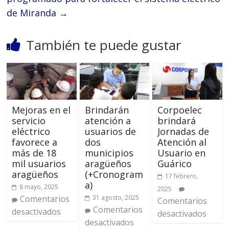
de Miranda
→
También te puede gustar
Mejoras en el
Brindarán
Corpoelec
servicio
atención a
brindará
eléctrico
usuarios de
Jornadas de
favorece a
dos
Atención al
más de 18
municipios
Usuario en
mil usuarios
aragüeños
Guárico
aragüeños
(+Cronogram
17 febrero,
a)
8 mayo, 2025
2025
Comentarios
31 agosto, 2025
Comentarios
Comentarios
desactivados
desactivados
desactivados