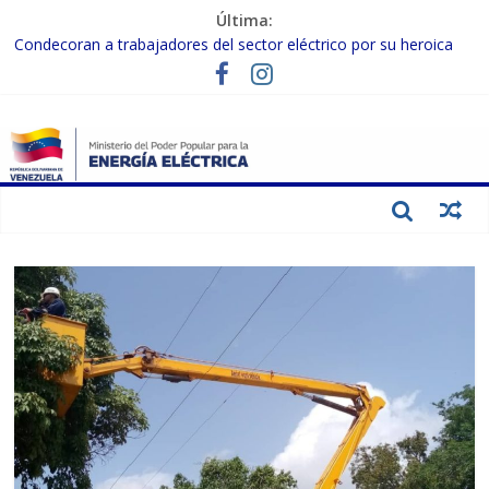
Última:
Condecoran a trabajadores del sector eléctrico por su heroica
labor tras el doble sismo del 24-J
Gobierno Nacional coordina acciones con el sector privado para
fortalecer el SEN ante el «Súper Niño»
Inspeccionan trabajos de rehabilitación en instalaciones del SEN
en Carabobo
Gobierno Nacional activa plan preventivo para fortalecer el SEN
ante el fenómeno de El Niño
Termocarabobo recupera el 50% de su capacidad de generación
para fortalecer el SEN