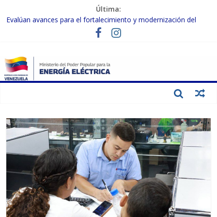
Última:
Evalúan avances para el fortalecimiento y modernización del
SEN
Inspeccionan trabajos de rehabilitación en instalaciones del SEN
en Carabobo
Gobierno Nacional activa plan preventivo para fortalecer el SEN
ante el fenómeno de El Niño
Termocarabobo recupera el 50% de su capacidad de generación
para fortalecer el SEN
Condecoran a trabajadores del sector eléctrico por su heroica
labor tras el doble sismo del 24-J