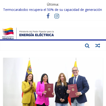
Última:
Termocarabobo recupera el 50% de su capacidad de generación
para fortalecer el SEN
MPPEE avanza en la recuperación de infraestructuras eléctricas
afectadas por los sismos
Gobierno Nacional coordina acciones con el sector privado para
fortalecer el SEN ante el «Súper Niño»
Inspeccionan trabajos de rehabilitación en instalaciones del SEN
en Carabobo
Gobierno Nacional activa plan preventivo para fortalecer el SEN
ante el fenómeno de El Niño