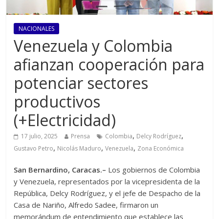
NACIONALES
Venezuela y Colombia
afianzan cooperación para
potenciar sectores
productivos
(+Electricidad)
,
,
17 julio, 2025
Prensa
Colombia
Delcy Rodríguez
,
,
,
Gustavo Petro
Nicolás Maduro
Venezuela
Zona Económica
San Bernardino, Caracas.–
Los gobiernos de Colombia
y Venezuela, representados por la vicepresidenta de la
República, Delcy Rodríguez, y el jefe de Despacho de la
Casa de Nariño, Alfredo Sadee, firmaron un
memorándum de entendimiento que establece las