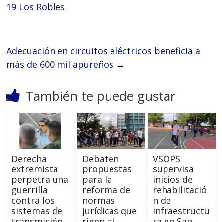
19 Los Robles
Adecuación en circuitos eléctricos beneficia a
más de 600 mil apureños
→
También te puede gustar
Derecha
Debaten
VSOPS
extremista
propuestas
supervisa
perpetra una
para la
inicios de
guerrilla
reforma de
rehabilitació
contra los
normas
n de
sistemas de
jurídicas que
infraestructu
transmisión
rigen al
ra en San