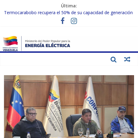
Última:
Termocarabobo recupera el 50% de su capacidad de generación
para fortalecer el SEN
MPPEE avanza en la recuperación de infraestructuras eléctricas
afectadas por los sismos
Gobierno Nacional coordina acciones con el sector privado para
fortalecer el SEN ante el «Súper Niño»
Inspeccionan trabajos de rehabilitación en instalaciones del SEN
en Carabobo
Gobierno Nacional activa plan preventivo para fortalecer el SEN
ante el fenómeno de El Niño