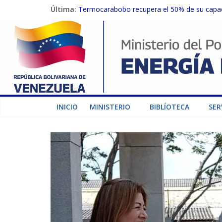
Última:
Termocarabobo recupera el 50% de su capaci
MPPEE avanza en la recuperación de infraest
Gobierno Nacional coordina acciones con el 
Inspeccionan trabajos de rehabilitación en 
Gobierno Nacional activa plan preventivo pa
INICIO
MINISTERIO
BIBLÍOTECA
SER