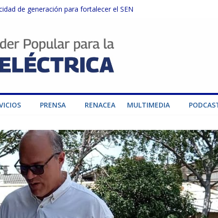
dad de generación para fortalecer el SEN
ructuras eléctricas afectadas por los sismos
sector privado para fortalecer el SEN ante el «Súper Niño»
instalaciones del SEN en Carabobo
ra fortalecer el SEN ante el fenómeno de El Niño
VICIOS
PRENSA
RENACEA
MULTIMEDIA
PODCAS