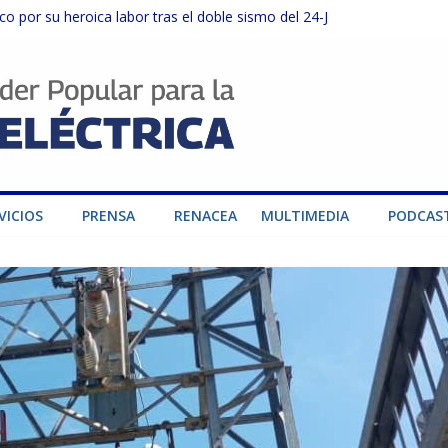
o por su heroica labor tras el doble sismo del 24-J
sector privado para fortalecer el SEN ante el «Súper Niño»
instalaciones del SEN en Carabobo
ra fortalecer el SEN ante el fenómeno de El Niño
dad de generación para fortalecer el SEN
VICIOS
PRENSA
RENACEA
MULTIMEDIA
PODCAS