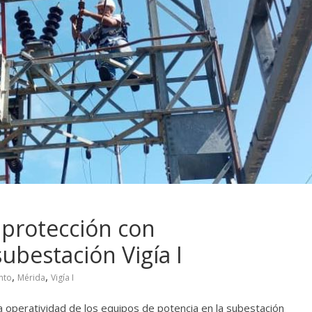
 protección con
ubestación Vigía I
,
,
nto
Mérida
Vigía I
la operatividad de los equipos de potencia en la subestación