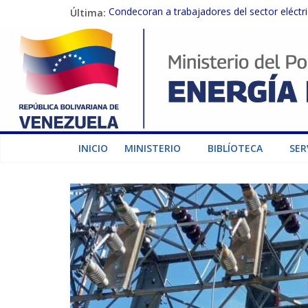
Última:
Condecoran a trabajadores del sector eléctric
Gobierno Nacional coordina acciones con el 
Inspeccionan trabajos de rehabilitación en 
Gobierno Nacional activa plan preventivo pa
Termocarabobo recupera el 50% de su capaci
INICIO
MINISTERIO
BIBLÍOTECA
SER