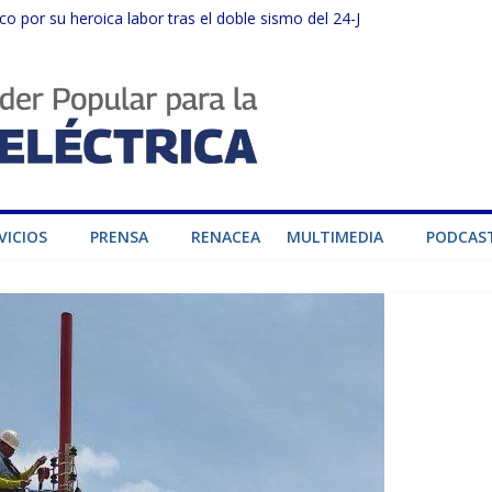
o por su heroica labor tras el doble sismo del 24-J
sector privado para fortalecer el SEN ante el «Súper Niño»
instalaciones del SEN en Carabobo
ra fortalecer el SEN ante el fenómeno de El Niño
dad de generación para fortalecer el SEN
VICIOS
PRENSA
RENACEA
MULTIMEDIA
PODCAS