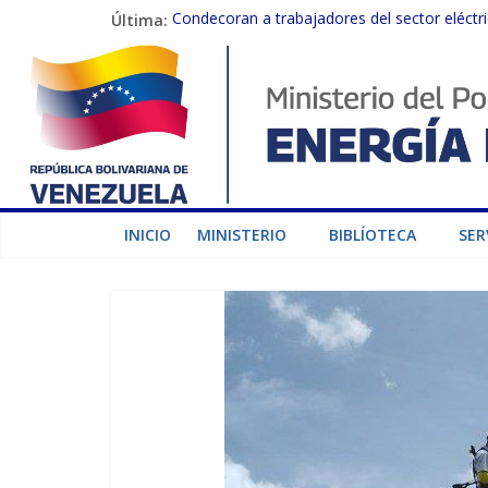
Última:
Condecoran a trabajadores del sector eléctric
Gobierno Nacional coordina acciones con el 
Inspeccionan trabajos de rehabilitación en 
Gobierno Nacional activa plan preventivo pa
Termocarabobo recupera el 50% de su capaci
INICIO
MINISTERIO
BIBLÍOTECA
SER