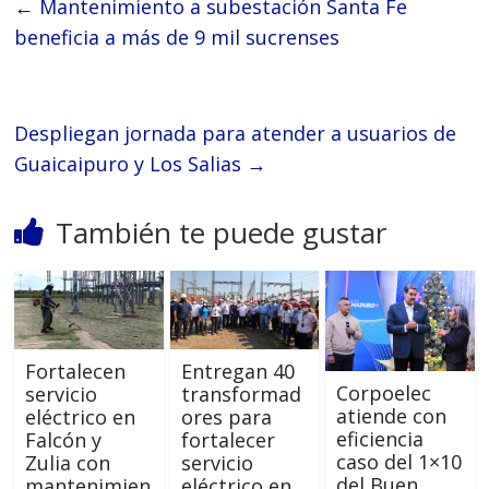
←
Mantenimiento a subestación Santa Fe
beneficia a más de 9 mil sucrenses
Despliegan jornada para atender a usuarios de
Guaicaipuro y Los Salias
→
También te puede gustar
Fortalecen
Entregan 40
Corpoelec
servicio
transformad
atiende con
eléctrico en
ores para
eficiencia
Falcón y
fortalecer
caso del 1×10
Zulia con
servicio
del Buen
mantenimien
eléctrico en