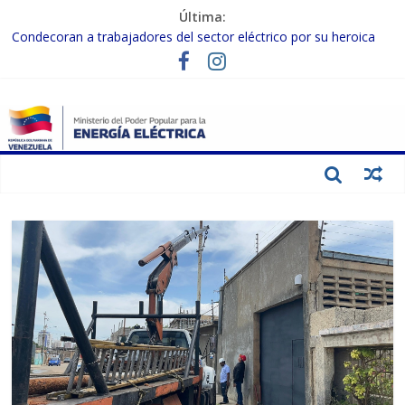
Última:
Condecoran a trabajadores del sector eléctrico por su heroica
labor tras el doble sismo del 24-J
Gobierno Nacional coordina acciones con el sector privado para
fortalecer el SEN ante el «Súper Niño»
Inspeccionan trabajos de rehabilitación en instalaciones del SEN
en Carabobo
Gobierno Nacional activa plan preventivo para fortalecer el SEN
ante el fenómeno de El Niño
Termocarabobo recupera el 50% de su capacidad de generación
para fortalecer el SEN