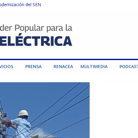
odernización del SEN
instalaciones del SEN en Carabobo
ra fortalecer el SEN ante el fenómeno de El Niño
dad de generación para fortalecer el SEN
o por su heroica labor tras el doble sismo del 24-J
VICIOS
PRENSA
RENACEA
MULTIMEDIA
PODCAS