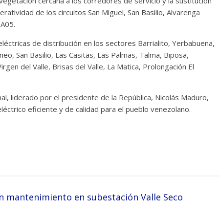
egetación cercana a los corredores de servicio y la sustitución
atividad de los circuitos San Miguel, San Basilio, Alvarenga
 A05.
léctricas de distribución en los sectores Barrialito, Yerbabuena,
neo, San Basilio, Las Casitas, Las Palmas, Talma, Biposa,
rgen del Valle, Brisas del Valle, La Matica, Prolongación El
nal, liderado por el presidente de la República, Nicolás Maduro,
éctrico eficiente y de calidad para el pueblo venezolano.
on mantenimiento en subestación Valle Seco