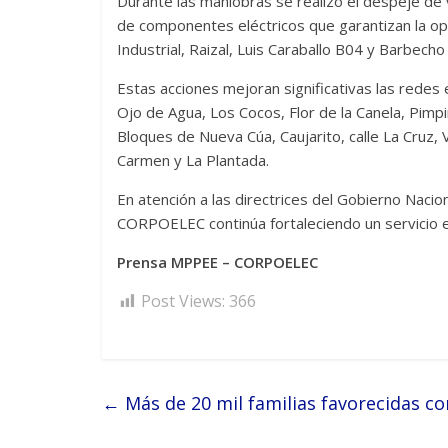
Durante las maniobras se realizó el despeje de v
de componentes eléctricos que garantizan la oper
Industrial, Raizal, Luis Caraballo B04 y Barbecho
Estas acciones mejoran significativas las redes e
Ojo de Agua, Los Cocos, Flor de la Canela, Pimpi
Bloques de Nueva Cúa, Caujarito, calle La Cruz, Vi
Carmen y La Plantada.
En atención a las directrices del Gobierno Nacio
CORPOELEC continúa fortaleciendo un servicio el
Prensa MPPEE – CORPOELEC
Post Views:
366
←
Más de 20 mil familias favorecidas c