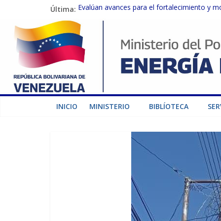
Última:
Evalúan avances para el fortalecimiento y m
Inspeccionan trabajos de rehabilitación en 
Gobierno Nacional activa plan preventivo pa
Termocarabobo recupera el 50% de su capaci
Condecoran a trabajadores del sector eléctric
INICIO
MINISTERIO
BIBLÍOTECA
SER