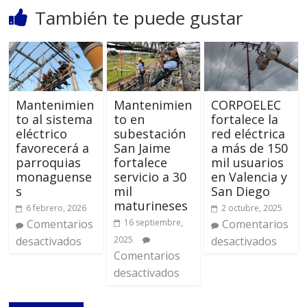
También te puede gustar
Mantenimien
Mantenimien
CORPOELEC
to al sistema
to en
fortalece la
eléctrico
subestación
red eléctrica
favorecerá a
San Jaime
a más de 150
parroquias
fortalece
mil usuarios
monaguense
servicio a 30
en Valencia y
s
mil
San Diego
maturineses
6 febrero, 2026
2 octubre, 2025
Comentarios
16 septiembre,
Comentarios
desactivados
2025
desactivados
Comentarios
desactivados