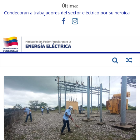
Última:
Condecoran a trabajadores del sector eléctrico por su heroica
labor tras el doble sismo del 24-J
Gobierno Nacional coordina acciones con el sector privado para
fortalecer el SEN ante el «Súper Niño»
Inspeccionan trabajos de rehabilitación en instalaciones del SEN
en Carabobo
Gobierno Nacional activa plan preventivo para fortalecer el SEN
ante el fenómeno de El Niño
Termocarabobo recupera el 50% de su capacidad de generación
para fortalecer el SEN