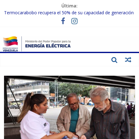
Última:
Termocarabobo recupera el 50% de su capacidad de generación
para fortalecer el SEN
MPPEE avanza en la recuperación de infraestructuras eléctricas
afectadas por los sismos
Gobierno Nacional coordina acciones con el sector privado para
fortalecer el SEN ante el «Súper Niño»
Inspeccionan trabajos de rehabilitación en instalaciones del SEN
en Carabobo
Gobierno Nacional activa plan preventivo para fortalecer el SEN
ante el fenómeno de El Niño