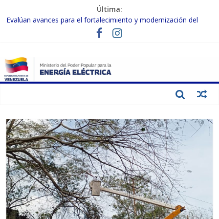
Última:
Evalúan avances para el fortalecimiento y modernización del
SEN
Inspeccionan trabajos de rehabilitación en instalaciones del SEN
en Carabobo
Gobierno Nacional activa plan preventivo para fortalecer el SEN
ante el fenómeno de El Niño
Termocarabobo recupera el 50% de su capacidad de generación
para fortalecer el SEN
Condecoran a trabajadores del sector eléctrico por su heroica
labor tras el doble sismo del 24-J