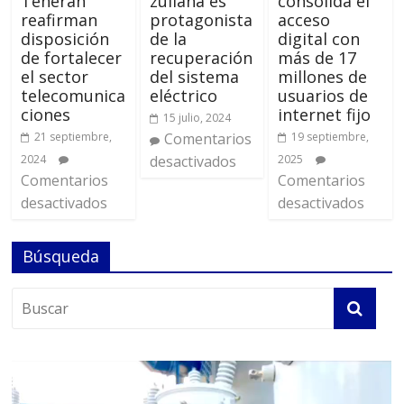
Teherán
zuliana es
consolida el
reafirman
protagonista
acceso
disposición
de la
digital con
de fortalecer
recuperación
más de 17
el sector
del sistema
millones de
telecomunica
eléctrico
usuarios de
ciones
internet fijo
15 julio, 2024
21 septiembre,
Comentarios
19 septiembre,
2024
desactivados
2025
Comentarios
Comentarios
desactivados
desactivados
Búsqueda