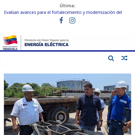
Última:
Evalúan avances para el fortalecimiento y modernización del
SEN
Inspeccionan trabajos de rehabilitación en instalaciones del SEN
en Carabobo
Gobierno Nacional activa plan preventivo para fortalecer el SEN
ante el fenómeno de El Niño
Termocarabobo recupera el 50% de su capacidad de generación
para fortalecer el SEN
Condecoran a trabajadores del sector eléctrico por su heroica
labor tras el doble sismo del 24-J