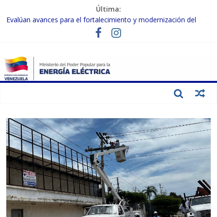
Última:
Evalúan avances para el fortalecimiento y modernización del
SEN
Inspeccionan trabajos de rehabilitación en instalaciones del SEN
en Carabobo
Gobierno Nacional activa plan preventivo para fortalecer el SEN
ante el fenómeno de El Niño
Termocarabobo recupera el 50% de su capacidad de generación
para fortalecer el SEN
Condecoran a trabajadores del sector eléctrico por su heroica
labor tras el doble sismo del 24-J