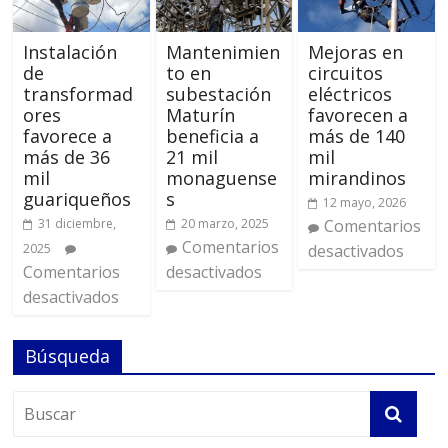
Instalación
Mantenimien
Mejoras en
de
to en
circuitos
transformad
subestación
eléctricos
ores
Maturín
favorecen a
favorece a
beneficia a
más de 140
más de 36
21 mil
mil
mil
monaguense
mirandinos
guariqueños
s
12 mayo, 2026
31 diciembre,
20 marzo, 2025
Comentarios
Comentarios
2025
desactivados
Comentarios
desactivados
desactivados
Búsqueda