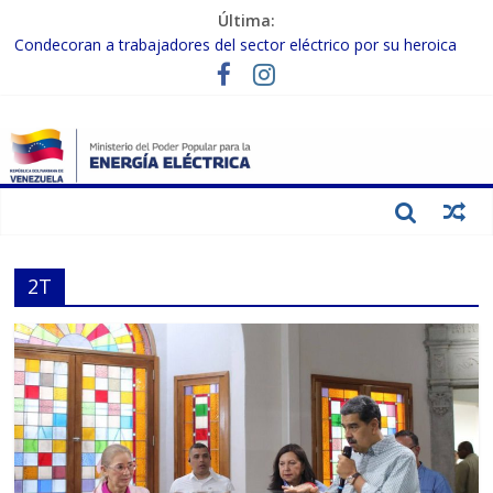
Última:
Condecoran a trabajadores del sector eléctrico por su heroica
labor tras el doble sismo del 24-J
Gobierno Nacional coordina acciones con el sector privado para
fortalecer el SEN ante el «Súper Niño»
Inspeccionan trabajos de rehabilitación en instalaciones del SEN
en Carabobo
Gobierno Nacional activa plan preventivo para fortalecer el SEN
ante el fenómeno de El Niño
Termocarabobo recupera el 50% de su capacidad de generación
para fortalecer el SEN
2T