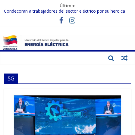
Última:
Condecoran a trabajadores del sector eléctrico por su heroica
labor tras el doble sismo del 24-J
Gobierno Nacional coordina acciones con el sector privado para
fortalecer el SEN ante el «Súper Niño»
Inspeccionan trabajos de rehabilitación en instalaciones del SEN
en Carabobo
Gobierno Nacional activa plan preventivo para fortalecer el SEN
ante el fenómeno de El Niño
Termocarabobo recupera el 50% de su capacidad de generación
para fortalecer el SEN
5G