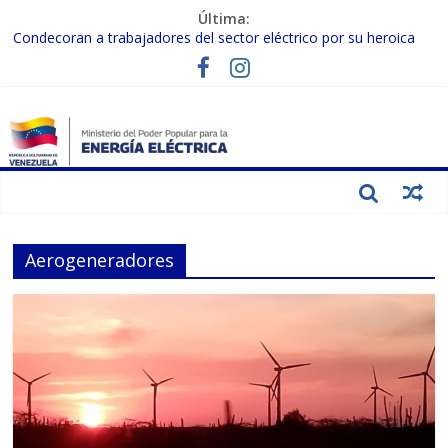
Última:
Condecoran a trabajadores del sector eléctrico por su heroica
labor tras el doble sismo del 24-J
Gobierno Nacional coordina acciones con el sector privado para
fortalecer el SEN ante el «Súper Niño»
Inspeccionan trabajos de rehabilitación en instalaciones del SEN
en Carabobo
Gobierno Nacional activa plan preventivo para fortalecer el SEN
ante el fenómeno de El Niño
Termocarabobo recupera el 50% de su capacidad de generación
para fortalecer el SEN
Aerogeneradores