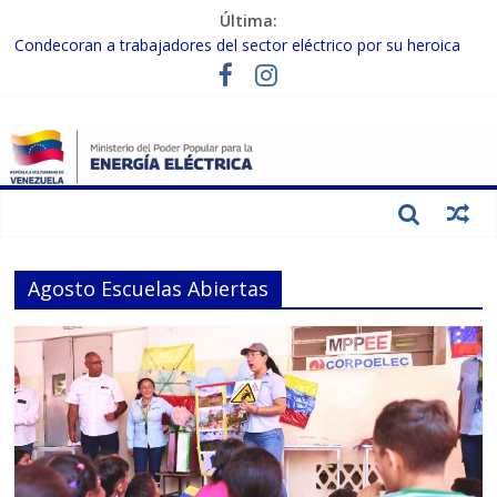
Última:
Condecoran a trabajadores del sector eléctrico por su heroica
labor tras el doble sismo del 24-J
Gobierno Nacional coordina acciones con el sector privado para
fortalecer el SEN ante el «Súper Niño»
Inspeccionan trabajos de rehabilitación en instalaciones del SEN
en Carabobo
Gobierno Nacional activa plan preventivo para fortalecer el SEN
ante el fenómeno de El Niño
Termocarabobo recupera el 50% de su capacidad de generación
para fortalecer el SEN
Agosto Escuelas Abiertas