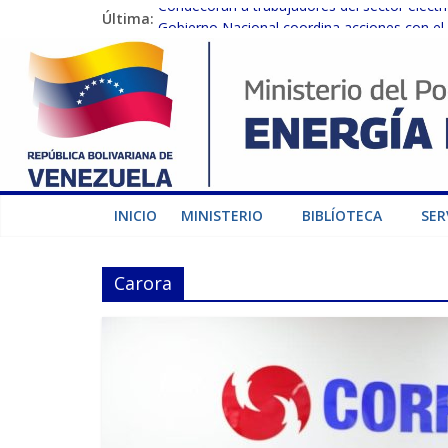
Condecoran a trabajadores del sector eléctric
Última:
Gobierno Nacional coordina acciones con el 
Inspeccionan trabajos de rehabilitación en 
Gobierno Nacional activa plan preventivo pa
Termocarabobo recupera el 50% de su capaci
INICIO
MINISTERIO
BIBLÍOTECA
SER
Carora