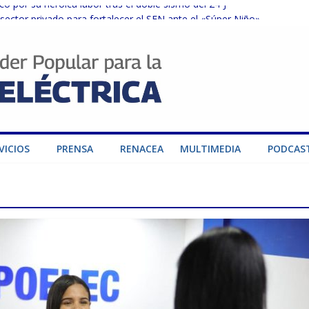
o por su heroica labor tras el doble sismo del 24-J
sector privado para fortalecer el SEN ante el «Súper Niño»
instalaciones del SEN en Carabobo
ra fortalecer el SEN ante el fenómeno de El Niño
dad de generación para fortalecer el SEN
VICIOS
PRENSA
RENACEA
MULTIMEDIA
PODCAS