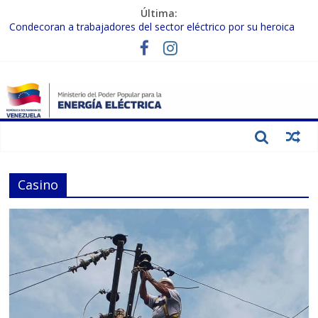
Última:
Condecoran a trabajadores del sector eléctrico por su heroica
labor tras el doble sismo del 24-J
Gobierno Nacional coordina acciones con el sector privado para
fortalecer el SEN ante el «Súper Niño»
Inspeccionan trabajos de rehabilitación en instalaciones del SEN
en Carabobo
Gobierno Nacional activa plan preventivo para fortalecer el SEN
ante el fenómeno de El Niño
Termocarabobo recupera el 50% de su capacidad de generación
para fortalecer el SEN
Casino