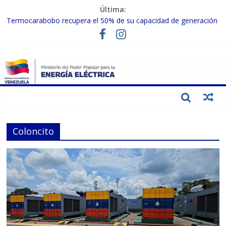
Última:
Termocarabobo recupera el 50% de su capacidad de generación
para fortalecer el SEN
MPPEE avanza en la recuperación de infraestructuras eléctricas
afectadas por los sismos
Gobierno Nacional coordina acciones con el sector privado para
fortalecer el SEN ante el «Súper Niño»
Inspeccionan trabajos de rehabilitación en instalaciones del SEN
en Carabobo
Gobierno Nacional activa plan preventivo para fortalecer el SEN
ante el fenómeno de El Niño
Coloncito