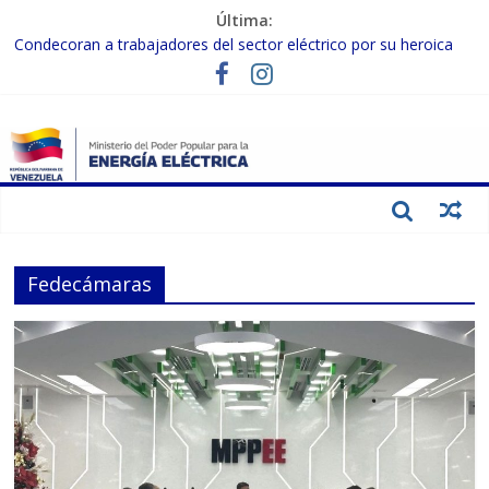
Última:
Condecoran a trabajadores del sector eléctrico por su heroica
labor tras el doble sismo del 24-J
Gobierno Nacional coordina acciones con el sector privado para
fortalecer el SEN ante el «Súper Niño»
Inspeccionan trabajos de rehabilitación en instalaciones del SEN
en Carabobo
Gobierno Nacional activa plan preventivo para fortalecer el SEN
ante el fenómeno de El Niño
Termocarabobo recupera el 50% de su capacidad de generación
para fortalecer el SEN
Fedecámaras