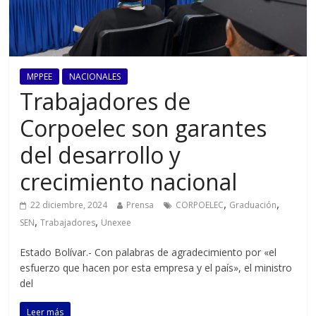
MPPEE
NACIONALES
Trabajadores de
Corpoelec son garantes
del desarrollo y
crecimiento nacional
,
,
22 diciembre, 2024
Prensa
CORPOELEC
Graduación
,
,
SEN
Trabajadores
Unexee
Estado Bolívar.- Con palabras de agradecimiento por «el
esfuerzo que hacen por esta empresa y el país», el ministro
del
Leer más