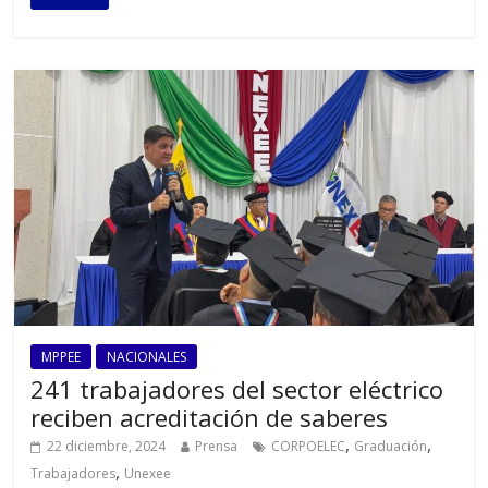
MPPEE
NACIONALES
241 trabajadores del sector eléctrico
reciben acreditación de saberes
,
,
22 diciembre, 2024
Prensa
CORPOELEC
Graduación
,
Trabajadores
Unexee