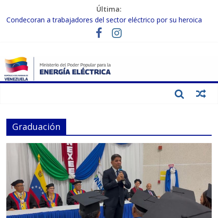
Última:
Condecoran a trabajadores del sector eléctrico por su heroica
labor tras el doble sismo del 24-J
Gobierno Nacional coordina acciones con el sector privado para
fortalecer el SEN ante el «Súper Niño»
Inspeccionan trabajos de rehabilitación en instalaciones del SEN
en Carabobo
Gobierno Nacional activa plan preventivo para fortalecer el SEN
ante el fenómeno de El Niño
Termocarabobo recupera el 50% de su capacidad de generación
para fortalecer el SEN
Graduación