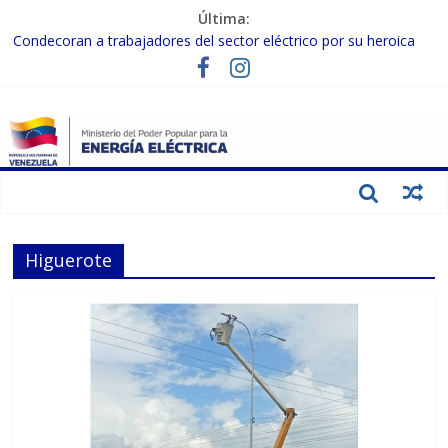
Última:
Condecoran a trabajadores del sector eléctrico por su heroica
labor tras el doble sismo del 24-J
Gobierno Nacional coordina acciones con el sector privado para
fortalecer el SEN ante el «Súper Niño»
Inspeccionan trabajos de rehabilitación en instalaciones del SEN
en Carabobo
Gobierno Nacional activa plan preventivo para fortalecer el SEN
ante el fenómeno de El Niño
Termocarabobo recupera el 50% de su capacidad de generación
para fortalecer el SEN
Higuerote