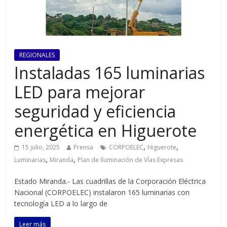
REGIONALES
Instaladas 165 luminarias
LED para mejorar
seguridad y eficiencia
energética en Higuerote
,
,
15 julio, 2025
Prensa
CORPOELEC
Higuerote
,
,
Luminarias
Miranda
Plan de Iluminación de Vías Expresas
Estado Miranda.- Las cuadrillas de la Corporación Eléctrica
Nacional (CORPOELEC) instalaron 165 luminarias con
tecnología LED a lo largo de
Leer más