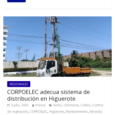
REGIONALES
CORPOELEC adecua sistema de
distribución en Higuerote
,
,
,
3 julio, 2025
Prensa
Brión
Chirimena
Colibrí
Control
,
,
,
,
de vegetación
CORPOELEC
Higuerote
Mantenimiento
Miranda