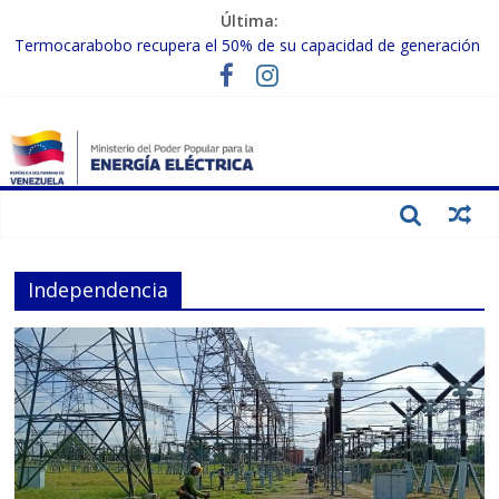
Última:
Termocarabobo recupera el 50% de su capacidad de generación
para fortalecer el SEN
MPPEE avanza en la recuperación de infraestructuras eléctricas
afectadas por los sismos
Gobierno Nacional coordina acciones con el sector privado para
fortalecer el SEN ante el «Súper Niño»
Inspeccionan trabajos de rehabilitación en instalaciones del SEN
en Carabobo
Gobierno Nacional activa plan preventivo para fortalecer el SEN
ante el fenómeno de El Niño
Independencia