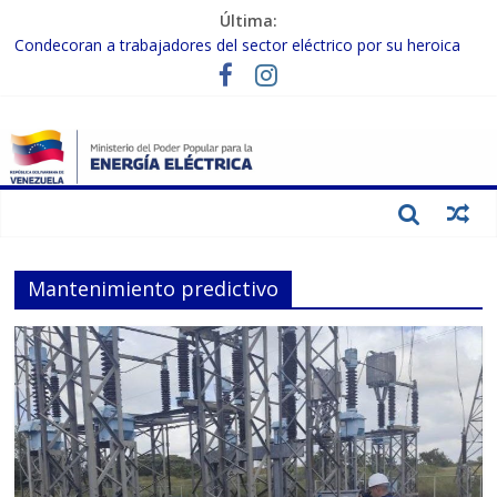
Última:
Condecoran a trabajadores del sector eléctrico por su heroica
labor tras el doble sismo del 24-J
Gobierno Nacional coordina acciones con el sector privado para
fortalecer el SEN ante el «Súper Niño»
Inspeccionan trabajos de rehabilitación en instalaciones del SEN
en Carabobo
Gobierno Nacional activa plan preventivo para fortalecer el SEN
ante el fenómeno de El Niño
Termocarabobo recupera el 50% de su capacidad de generación
para fortalecer el SEN
Mantenimiento predictivo