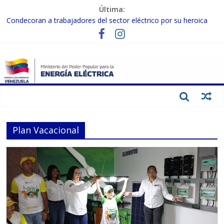
Última:
Condecoran a trabajadores del sector eléctrico por su heroica
labor tras el doble sismo del 24-J
Gobierno Nacional coordina acciones con el sector privado para
fortalecer el SEN ante el «Súper Niño»
Inspeccionan trabajos de rehabilitación en instalaciones del SEN
en Carabobo
Gobierno Nacional activa plan preventivo para fortalecer el SEN
ante el fenómeno de El Niño
Termocarabobo recupera el 50% de su capacidad de generación
para fortalecer el SEN
Plan Vacacional