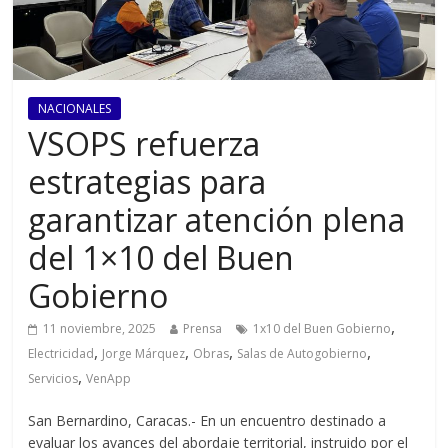
NACIONALES
VSOPS refuerza
estrategias para
garantizar atención plena
del 1×10 del Buen
Gobierno
,
11 noviembre, 2025
Prensa
1x10 del Buen Gobierno
,
,
,
,
Electricidad
Jorge Márquez
Obras
Salas de Autogobierno
,
Servicios
VenApp
San Bernardino, Caracas.- En un encuentro destinado a
evaluar los avances del abordaje territorial, instruido por el