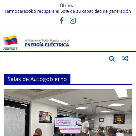
Última:
Termocarabobo recupera el 50% de su capacidad de generación
para fortalecer el SEN
MPPEE avanza en la recuperación de infraestructuras eléctricas
afectadas por los sismos
Gobierno Nacional coordina acciones con el sector privado para
fortalecer el SEN ante el «Súper Niño»
Inspeccionan trabajos de rehabilitación en instalaciones del SEN
en Carabobo
Gobierno Nacional activa plan preventivo para fortalecer el SEN
ante el fenómeno de El Niño
Salas de Autogobierno