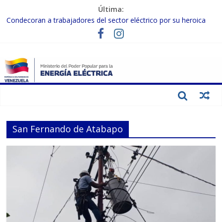
Última:
Condecoran a trabajadores del sector eléctrico por su heroica
labor tras el doble sismo del 24-J
Gobierno Nacional coordina acciones con el sector privado para
fortalecer el SEN ante el «Súper Niño»
Inspeccionan trabajos de rehabilitación en instalaciones del SEN
en Carabobo
Gobierno Nacional activa plan preventivo para fortalecer el SEN
ante el fenómeno de El Niño
Termocarabobo recupera el 50% de su capacidad de generación
para fortalecer el SEN
San Fernando de Atabapo