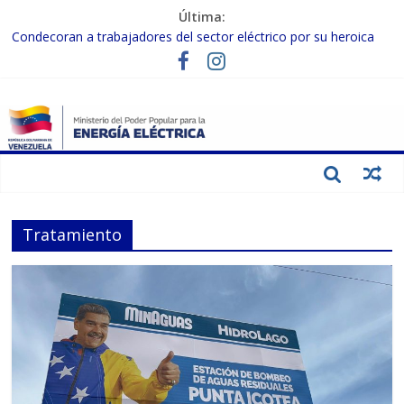
Última:
Condecoran a trabajadores del sector eléctrico por su heroica
labor tras el doble sismo del 24-J
Gobierno Nacional coordina acciones con el sector privado para
fortalecer el SEN ante el «Súper Niño»
Inspeccionan trabajos de rehabilitación en instalaciones del SEN
en Carabobo
Gobierno Nacional activa plan preventivo para fortalecer el SEN
ante el fenómeno de El Niño
Termocarabobo recupera el 50% de su capacidad de generación
para fortalecer el SEN
Tratamiento