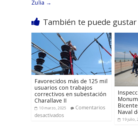
Zulia
→
También te puede gustar
Favorecidos más de 125 mil
usuarios con trabajos
Inspecc
correctivos en subestación
Monume
Charallave II
Bicente
Comentarios
10 marzo, 2025
Naval d
desactivados
19 julio,