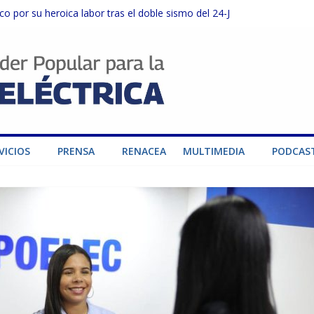
o por su heroica labor tras el doble sismo del 24-J
sector privado para fortalecer el SEN ante el «Súper Niño»
instalaciones del SEN en Carabobo
ra fortalecer el SEN ante el fenómeno de El Niño
dad de generación para fortalecer el SEN
VICIOS
PRENSA
RENACEA
MULTIMEDIA
PODCAS