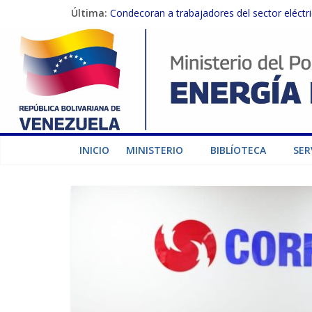
Última:
Condecoran a trabajadores del sector eléctric
Gobierno Nacional coordina acciones con el 
Inspeccionan trabajos de rehabilitación en 
Gobierno Nacional activa plan preventivo pa
Termocarabobo recupera el 50% de su capaci
INICIO
MINISTERIO
BIBLÍOTECA
SER