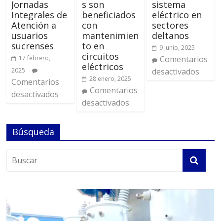
Jornadas
s son
sistema
Integrales de
beneficiados
eléctrico en
Atención a
con
sectores
usuarios
mantenimien
deltanos
sucrenses
to en
9 junio, 2025
circuitos
17 febrero,
Comentarios
eléctricos
2025
desactivados
28 enero, 2025
Comentarios
Comentarios
desactivados
desactivados
Búsqueda