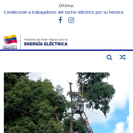
Última:
Condecoran a trabajadores del sector eléctrico por su heroica
labor tras el doble sismo del 24-J
Gobierno Nacional coordina acciones con el sector privado para
fortalecer el SEN ante el «Súper Niño»
Inspeccionan trabajos de rehabilitación en instalaciones del SEN
en Carabobo
Gobierno Nacional activa plan preventivo para fortalecer el SEN
ante el fenómeno de El Niño
Termocarabobo recupera el 50% de su capacidad de generación
para fortalecer el SEN