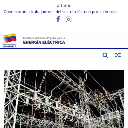
Última:
Condecoran a trabajadores del sector eléctrico por su heroica
labor tras el doble sismo del 24-J
Gobierno Nacional coordina acciones con el sector privado para
fortalecer el SEN ante el «Súper Niño»
Inspeccionan trabajos de rehabilitación en instalaciones del SEN
en Carabobo
Gobierno Nacional activa plan preventivo para fortalecer el SEN
ante el fenómeno de El Niño
Termocarabobo recupera el 50% de su capacidad de generación
para fortalecer el SEN