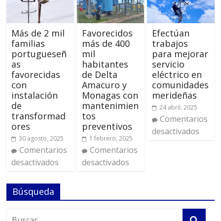
Más de 2 mil
Favorecidos
Efectúan
familias
más de 400
trabajos
portugueseñ
mil
para mejorar
as
habitantes
servicio
favorecidas
de Delta
eléctrico en
con
Amacuro y
comunidades
instalación
Monagas con
merideñas
de
mantenimien
24 abril, 2025
transformad
tos
Comentarios
ores
preventivos
desactivados
30 agosto, 2025
1 febrero, 2025
Comentarios
Comentarios
desactivados
desactivados
Búsqueda