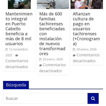
Mantenimien
Más de 600
Afianzan
to integral
familias
cultura de
en Puerto
tachirenses
pago en
Cabello
beneficiadas
usuarios
beneficia a
con
tachirenses
más de 8 mil
instalación
(+Cronogram
usuarios
de nuevos
a)
transformad
12 noviembre,
29 enero, 2026
ores
Comentarios
2025
20 enero, 2026
Comentarios
desactivados
Comentarios
desactivados
desactivados
Búsqueda