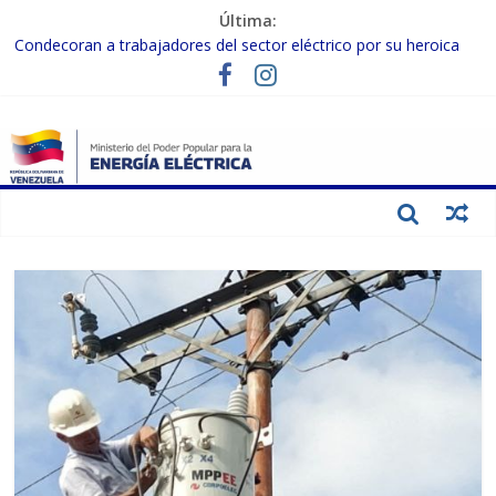
Última:
Condecoran a trabajadores del sector eléctrico por su heroica
labor tras el doble sismo del 24-J
Gobierno Nacional coordina acciones con el sector privado para
fortalecer el SEN ante el «Súper Niño»
Inspeccionan trabajos de rehabilitación en instalaciones del SEN
en Carabobo
Gobierno Nacional activa plan preventivo para fortalecer el SEN
ante el fenómeno de El Niño
Termocarabobo recupera el 50% de su capacidad de generación
para fortalecer el SEN