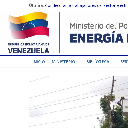
Última:
Condecoran a trabajadores del sector eléctric
Gobierno Nacional coordina acciones con el 
Inspeccionan trabajos de rehabilitación en 
Gobierno Nacional activa plan preventivo pa
Termocarabobo recupera el 50% de su capaci
INICIO
MINISTERIO
BIBLÍOTECA
SER