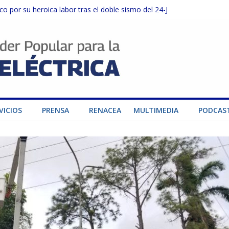
o por su heroica labor tras el doble sismo del 24-J
sector privado para fortalecer el SEN ante el «Súper Niño»
instalaciones del SEN en Carabobo
ra fortalecer el SEN ante el fenómeno de El Niño
dad de generación para fortalecer el SEN
VICIOS
PRENSA
RENACEA
MULTIMEDIA
PODCAS